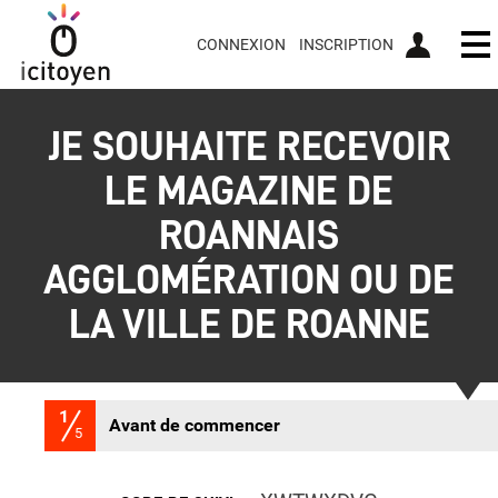
CONNEXION
INSCRIPTION
Ou
JE SOUHAITE RECEVOIR
LE MAGAZINE DE
ROANNAIS
AGGLOMÉRATION OU DE
LA VILLE DE ROANNE
1
(étape courante)
Avant de commencer
5